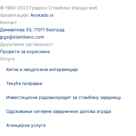
©️ 1966-2023 Градско Стамбено Израда wеб
презентације:
Avokado.rs
Контакт
Данијелова 33, 11011 Београд
jpgs@stambeno.com
Друштвена одговорност
Пројекти за кориснике
Услуге
Хитне и неодложне интервенције
Текуће поправке
Инвестициони радови/кредит за стамбену заједницу
Одржавање хигијене заједничких делова зграда
Агенцијске услуге