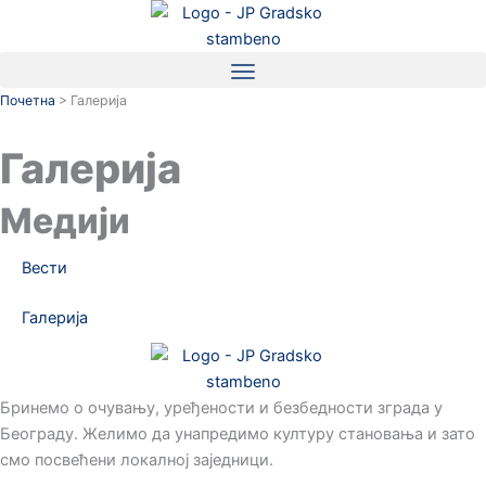
Пређи
на
садржај
Почетна
>
Галерија
Галерија
Медији
Вести
Галерија
Бринемо о очувању, уређености и безбедности зграда у
Београду. Желимо да унапредимо културу становања и зато
смо посвећени локалној заједници.