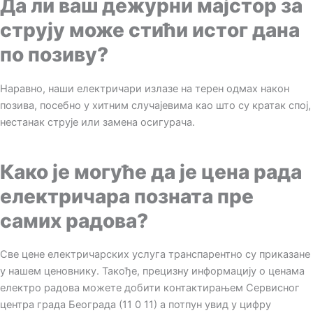
Да ли ваш дежурни мајстор за
струју може стићи истог дана
по позиву?
Наравно, наши електричари излазе на терен одмах након
позива, посебно у хитним случајевима као што су кратак спој,
нестанак струје или замена осигурача.
Како је могуће да је цена рада
електричара позната пре
самих радова?
Све цене електричарских услуга транспарентно су приказане
у нашем ценовнику. Такође, прецизну информацију о ценама
електро радова можете добити контактирањем Сервисног
центра града Београда (11 0 11) а потпун увид у цифру