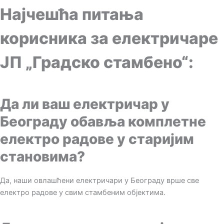
Најчешћа питања
корисника за електричаре
ЈП „Градско стамбено“:
Да ли ваш електричар у
Београду обавља комплетне
електро радове у старијим
становима?
Да, наши овлашћени електричари у Београду врше све
електро радове у свим стамбеним објектима.