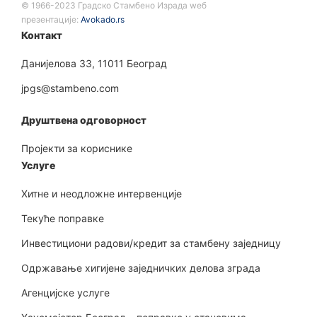
©️ 1966-2023 Градско Стамбено Израда wеб
презентације:
Avokado.rs
Контакт
Данијелова 33, 11011 Београд
jpgs@stambeno.com
Друштвена одговорност
Пројекти за кориснике
Услуге
Хитне и неодложне интервенције
Текуће поправке
Инвестициони радови/кредит за стамбену заједницу
Одржавање хигијене заједничких делова зграда
Агенцијске услуге