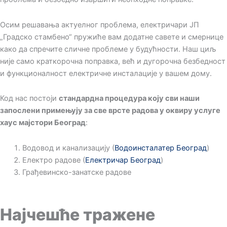
Осим решавања актуелног проблема, електричари ЈП
„Градско стамбено“ пружиће вам додатне савете и смернице
како да спречите сличне проблеме у будућности. Наш циљ
није само краткорочна поправка, већ и дугорочна безбедност
и функционалност електричне инсталације у вашем дому.
Код нас постоји
стандардна процедура коју сви наши
запослени примењују за све
врсте радова у оквиру услуге
хаус мајстори Београд
:
Водовод и канализацију (
Водоинсталатер Београд
)
Електро радове (
Електричар Београд
)
Грађевинско-занатске радове
Најчешће тражене