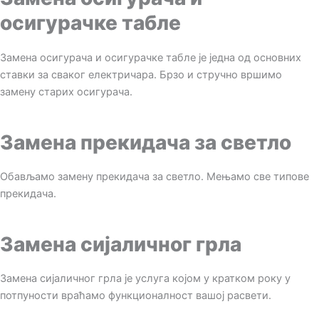
осигурачке табле
Замена осигурача и осигурачке табле је једна од основних
ставки за сваког електричара. Брзо и стручно вршимо
замену старих осигурача.
Замена прекидача за светло
Обављамо замену прекидача за светло. Мењамо све типове
прекидача.
Замена сијаличног грла
Замена сијаличног грла је услуга којом у кратком року у
потпуности враћамо функционалност вашој расвети.