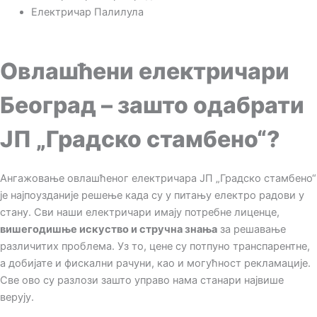
Електричар Палилула
Овлашћени електричари
Београд – зашто одабрати
ЈП „Градско стамбено“?
Ангажовање овлашћеног електричара ЈП „Градско стамбено“
је најпоузданије решење када су у питању електро радови у
стану. Сви наши електричари имају потребне лиценце,
вишегодишње искуство и стручна знања
за решавање
различитих проблема. Уз то, цене су потпуно транспарентне,
а добијате и фискални рачуни, као и могућност рекламације.
Све ово су разлози зашто управо нама станари највише
верују.