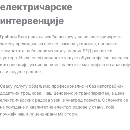
електричарске
интервенције
Грађани Београда најчешће ангажују наше електричаре за
замену прекидача за светло, замену утичница, поправке
термостата на бојлерима или уградњу ЛЕД расвете и
лустера. Наше електричарске услуге обухватају све наведене
интервенције, уз висок ниво квалитета материјала и гаранцију
на изведене радове.
Сваку услугу обављамо професионално и без непотребних
додатних трошкова. Наш ценовник је транспарентан, а цена
електричарских радова увек је унапред позната. Ослоните се
на поуздане и квалитетне електро радове у стану, које
пружају наши лиценцирани мајстори.