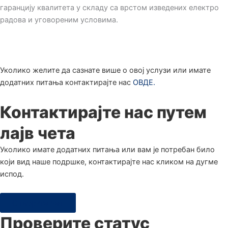
гаранцију квалитета у складу са врстом изведених електро
радова и уговореним условима.
Уколико желите да сазнате више о овој услузи или имате
додатних питања контактирајте нас
ОВДЕ.
Контактирајте нас путем
лајв чета
Уколико имате додатних питања или вам је потребан било
који вид наше подршке, контактирајте нас кликом на дугме
испод.
Отворите чет
Проверите статус