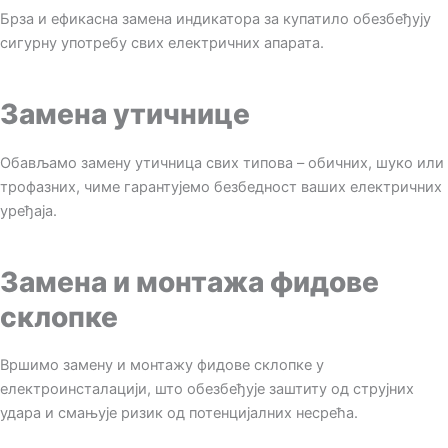
Брза и ефикасна замена индикатора за купатило обезбеђују
сигурну употребу свих електричних апарата.
Замена утичнице
Обављамо замену утичница свих типова – обичних, шуко или
трофазних, чиме гарантујемо безбедност ваших електричних
уређаја.
Замена и монтажа фидове
склопке
Вршимо замену и монтажу фидове склопке у
електроинсталацији, што обезбеђује заштиту од струјних
удара и смањује ризик од потенцијалних несрећа.