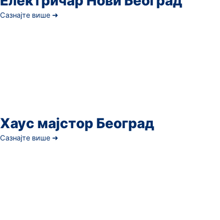
Електричар Нови Београд
Сазнајте више ➜
Хаус мајстор Београд
Сазнајте више ➜