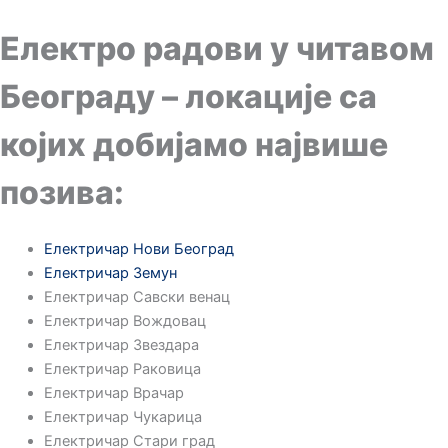
Електро радови у читавом
Београду – локације са
којих добијамо највише
позива:
Електричар Нови Београд
Електричар Земун
Електричар Савски венац
Електричар Вождовац
Електричар Звездара
Електричар Раковица
Електричар Врачар
Електричар Чукарица
Електричар Стари град