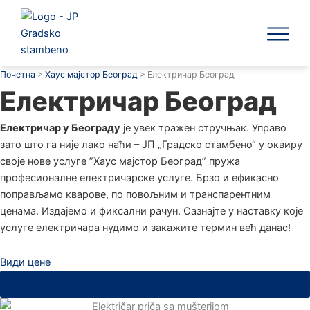
Пређи
на
садржај
ЈП Градск
Почетна
>
Хаус мајстор Београд
>
Електричар Београд
Електричар Београд
Електричар у Београду
је увек тражен стручњак. Управо
зато што га није лако наћи – ЈП „Градско стамбено“ у оквиру
своје нове услуге ”Хаус мајстор Београд” пружа
професионалне електричарске услуге. Брзо и ефикасно
поправљамо кварове, по повољним и транспарентним
ценама. Издајемо и фиксални рачун. Сазнајте у наставку које
услуге електричара нудимо и закажите термин већ данас!
Види цене
11011