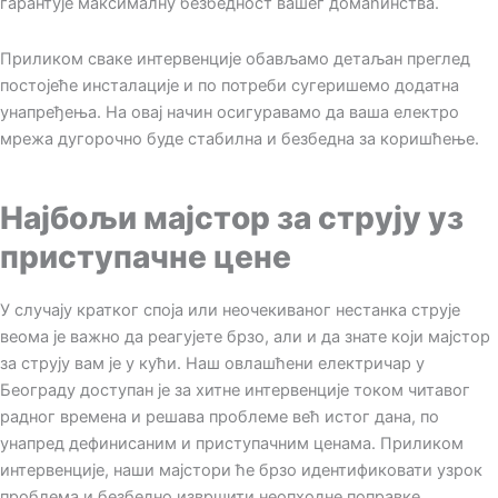
гарантује максималну безбедност вашег домаћинства.
Приликом сваке интервенције обављамо детаљан преглед
постојеће инсталације и по потреби сугеришемо додатна
унапређења. На овај начин осигуравамо да ваша електро
мрежа дугорочно буде стабилна и безбедна за коришћење.
Најбољи мајстор за струју уз
приступачне цене
У случају кратког споја или неочекиваног нестанка струје
веома је важно да реагујете брзо, али и да знате који мајстор
за струју вам је у кући. Наш овлашћени електричар у
Београду доступан је за хитне интервенције током читавог
радног времена и решава проблеме већ истог дана, по
унапред дефинисаним и приступачним ценама. Приликом
интервенције, наши мајстори ће брзо идентификовати узрок
проблема и безбедно извршити неопходне поправке.