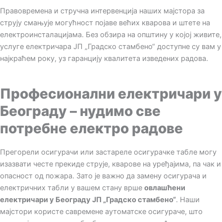
Правовремена и стручна интервенција наших мајстора за
струју смањује могућност појаве већих кварова и штете на
електроинсталацијама. Без обзира на општину у којој живите,
услуге електричара ЈП „Градско стамбено“ доступне су вам у
најкраћем року, уз гаранцију квалитета изведених радова.
Професионални електричари у
Београду – нудимо све
потребне електро радове
Прегорели осигурачи или застареле осигурачке табле могу
изазвати честе прекиде струје, кварове на уређајима, па чак и
опасност од пожара. Зато је важно да замену осигурача и
електричних табли у вашем стану врше
овлашћени
електричари у Београду ЈП „Градско стамбено“
. Наши
мајстори користе савремене аутоматске осигураче, што