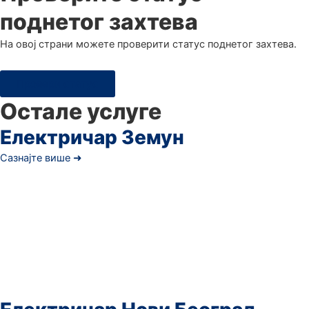
поднетог захтева
Hа овој страни можете проверити статус поднетог захтева.
Провери статус
Остале услуге
Електричар Земун
Сазнајте више ➜