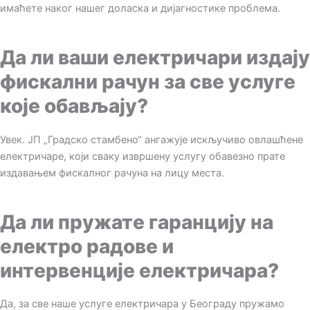
имаћете наког нашег доласка и дијагностике проблема.
Да ли ваши електричари издају
фискални рачун за све услуге
које обављају?
Увек. ЈП „Градско стамбено“ ангажује искључиво овлашћене
електричаре, који сваку извршену услугу обавезно прате
издавањем фискалног рачуна на лицу места.
Да ли пружате гаранцију на
електро радове и
интервенције електричара?
Да, за све наше услуге електричара у Београду пружамо