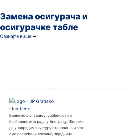
Замена осигурача и
осигурачке табле
Сазнајте више ➜
Бринемо о очувању, уређености и
безбедности зграда у Београду. Желимо
да унапредимо културу становања и зато
смо посвећени локалној заједници.