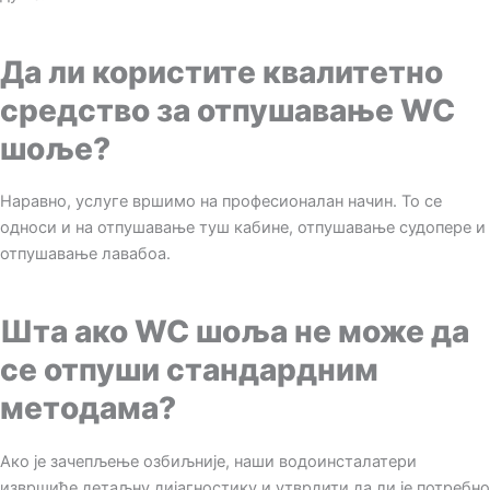
Да ли користите квалитетно
средство за отпушавање WC
шоље?
Наравно, услуге вршимо на професионалан начин. То се
односи и на отпушавање туш кабине, отпушавање судопере и
отпушавање лавабоа.
Шта ако WC шоља не може да
се отпуши стандардним
методама?
Ако је зачепљење озбиљније, наши водоинсталатери
извршиће детаљну дијагностику и утврдити да ли је потребно