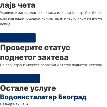
лајв чета
Уколико имате додатних питања или вам је потребан било
који вид наше подршке, контактирајте нас кликом на дугме
испод.
Отворите чет
Проверите статус
поднетог захтева
Hа овој страни можете проверити статус поднетог захтева.
Провери статус
Остале услуге
Водоинсталатер Београд
Сазнајте више ➜