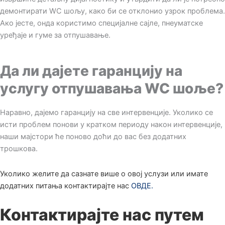
демонтирати WC шољу, како би се отклонио узрок проблема.
Ако јесте, онда користимо специјалне сајле, пнеуматске
уређаје и гуме за отпушавање.
Да ли дајете гаранцију на
услугу отпушавања WC шоље?
Наравно, дајемо гаранцију на све интервенције. Уколико се
исти проблем понови у кратком периоду након интервенције,
наши мајстори ће поново доћи до вас без додатних
трошкова.
Уколико желите да сазнате више о овој услузи или имате
додатних питања контактирајте нас
ОВДЕ.
Контактирајте нас путем