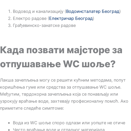
Водовод и канализацију (
Водоинсталатер Београд
)
Електро радове (
Електричар Београд
)
Грађевинско-занатске радове
Када позвати мајсторе за
отпушавање WC шоље?
Лакша зачепљења могу се решити кућним методама, попут
коришћења гуме или средства за отпушавање WC шоље.
Међутим, тврдокорна зачепљења која се понављају или
узрокују враћање воде, захтевају професионалну помоћ. Ако
приметите следеће симптоме:
Вода из WC шоље споро одлази или уопште не отиче
Често враћање воде и отпадног материјала