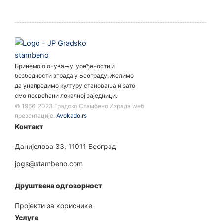
Бринемо о очувању, уређености и
безбедности зграда у Београду. Желимо
да унапредимо културу становања и зато
смо посвећени локалној заједници.
©️ 1966-2023 Градско Стамбено Израда wеб
презентације:
Avokado.rs
Контакт
Данијелова 33, 11011 Београд
jpgs@stambeno.com
Друштвена одговорност
Пројекти за кориснике
Услуге