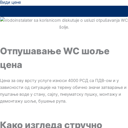
Види цене
11011
Отпушавање WC шоље
цена
Цена за ову врсту услуге износи 4000 РСД са ПДВ-ом и у
зависности од ситуације на терену обично значи затварање и
пуштање воде у стану, сајлу, пнеуматску пушку, монтажу и
демонтажу шоље, бушење рупа.
Како изгледа стручно