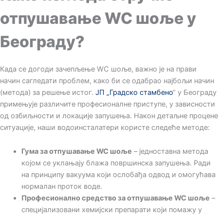
отпушавање WC шоље у
Београду?
Када се догоди зачепљење WC шоље, важно је на прави
начин сагледати проблем, како би се одабрао најбољи начин
(метода) за решење истог.
ЈП „Градско стамбено
“ у Београду
примењује различите професионалне приступе, у зависности
од озбиљности и локације запушења. Након детаљне процене
ситуације, наши водоинсталатери користе следеће методе:
Гума за отпушавање WC шоље
– једноставна метода
којом се уклањају блажа површинска запушења. Ради
на принципу вакуума који ослобађа одвод и омогућава
нормалан проток воде.
Професионално
с
редство за отпушавање WC шоље
–
специјализовани хемијски препарати који помажу у