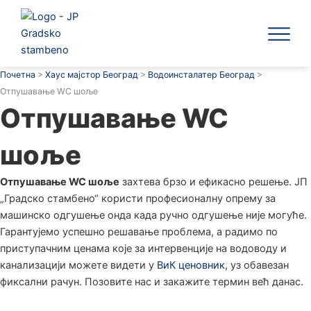
Пређи
на
садржај
ЈП Градск
Почетна
>
Хаус мајстор Београд
>
Водоинсталатер Београд
>
Отпушавање WC шоље
Отпушавање WC
шоље
Отпушавање WC шоље
захтева брзо и ефикасно решење. ЈП
„Градско стамбено“ користи професионалну опрему за
машинско одгушење онда када ручно одгушење није могуће.
Гарантујемо успешно решавање проблема, а радимо по
приступачним ценама које за интервенције на водоводу и
канализацији можете видети у
ВиК ценовник
, уз обавезан
фиксални рачун. Позовите нас и закажите термин већ данас.