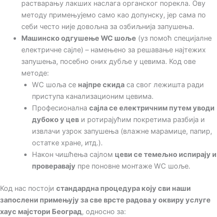
растварању лакших наслага органског порекла. Ову
методу примењујемо само као допунску, јер сама по
себи често није довољна за озбиљнија запушења.
Машинско одгушење WC шоље
(уз помоћ специјалне
електричне сајле) – намењено за решавање најтежих
запушења, посебно оних дубље у цевима. Код ове
методе:
WC шоља се
најпре скида
са свог лежишта ради
приступа канализационим цевима.
Професионална
сајла се електричним путем уводи
дубоко у цев
и ротирајућим покретима разбија и
извлачи узрок запушења (влажне марамице, папир,
остатке хране, итд.).
Након чишћења сајлом
цеви се темељно испирају и
проверавају
пре поновне монтаже WC шоље.
Код нас постоји
стандардна процедура коју сви наши
запослени примењују за све
врсте радова у оквиру услуге
хаус мајстори Београд
, односно за: