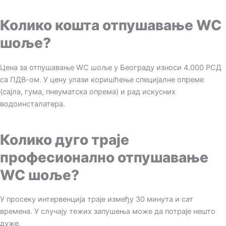
Колико кошта отпушавање WC
шоље?
Цена за отпушавање WC шоље у Београду износи 4.000 РСД
са ПДВ-ом. У цену улази коришћење специјалне опреме
(сајла, гума, пнеуматска опрема) и рад искусних
водоинсталатера.
Колико дуго траје
професионално отпушавање
WC шоље?
У просеку интервенција траје између 30 минута и сат
времена. У случају тежих запушења може да потраје нешто
дуже.