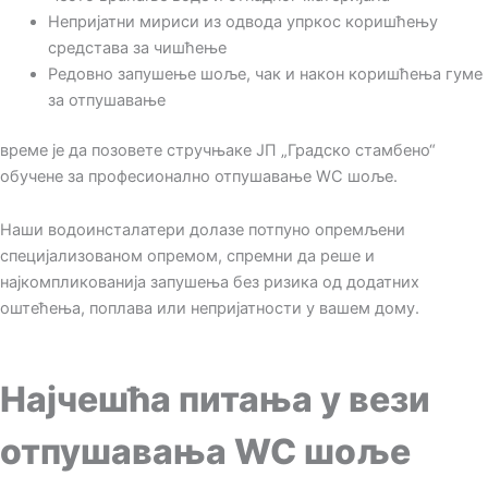
Непријатни мириси из одвода упркос коришћењу
средстава за чишћење
Редовно запушење шоље, чак и након коришћења гуме
за отпушавање
време је да позовете стручњаке ЈП „Градско стамбено“
обучене за професионално отпушавање WC шоље.
Наши водоинсталатери долазе потпуно опремљени
специјализованом опремом, спремни да реше и
најкомпликованија запушења без ризика од додатних
оштећења, поплава или непријатности у вашем дому.
Најчешћа питања у вези
отпушавања WC шоље