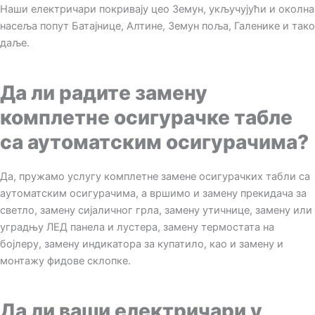
Наши електричари покривају цео Земун, укључујући и околна
насеља попут Батајнице, Алтине, Земун поља, Галенике и тако
даље.
Да ли радите замену
комплетне осигурачке табле
са аутоматским осигурачима?
Да, пружамо услугу комплетне замене осигурачких табли са
аутоматским осигурачима, а вршимо и замену прекидача за
светло, замену сијаличног грла, замену утичнице, замену или
уградњу ЛЕД панела и лустера, замену термостата на
бојлеру, замену индикатора за купатило, као и замену и
монтажу фидове склопке.
Да ли ваши електричари у