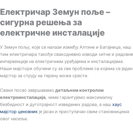
Електричар Земун поље –
сигурна решења за
електричне инсталације
У Земун пољу, које се налази између Алтине и Батајнице, наш
тим електричара такође свакодневно изводи хитне и редовне
интервенције на електричним уређајима и инсталацијама.
Наши мајстори обучени су за све проблеме са којима се један
мајстор за струју на терену може срести.
Сваки посао завршавамо
детаљном контролом
електроинсталација
, чиме гарантујемо максималну
безбедност и дуготрајност изведених радова, а наш
хаус
мајстор ценовник
је јасан и приступачан свим становницима
овог насеља.