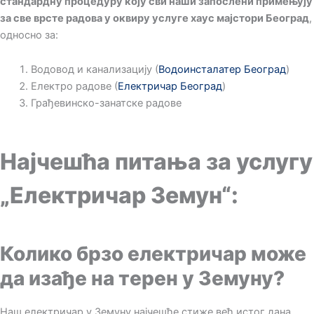
стандардну процедуру коју сви наши запослени примењују
за све врсте радова у оквиру услуге хаус мајстори Београд
,
односно за:
Водовод и канализацију (
Водоинсталатер Београд
)
Електро радове (
Електричар Београд
)
Грађевинско-занатске радове
Најчешћа питања за услугу
„Електричар Земун“:
Колико брзо електричар може
да изађе на терен у Земуну?
Наш електричар у Земуну најчешће стиже већ истог дана