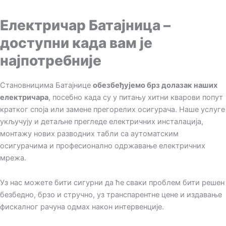
Електричар Батајница –
доступни када вам је
најпотребније
Становницима Батајнице
обезбеђујемо брз долазак наших
електричара
, посебно када су у питању хитни кварови попут
кратког споја или замене прегорелих осигурача. Наше услуге
укључују и детаљне прегледе електричних инсталација,
монтажу нових разводних табли са аутоматским
осигурачима и професионално одржавање електричних
мрежа.
Уз нас можете бити сигурни да ће сваки проблем бити решен
безбедно, брзо и стручно, уз транспарентне цене и издавање
фискалног рачуна одмах након интервенције.