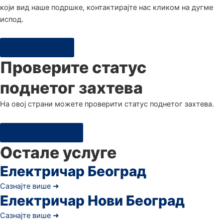
који вид наше подршке, контактирајте нас кликом на дугме
испод.
Отворите чет
Проверите статус
поднетог захтева
Hа овој страни можете проверити статус поднетог захтева.
Провери статус
Остале услуге
Електричар Београд
Сазнајте више ➜
Електричар Нови Београд
Сазнајте више ➜