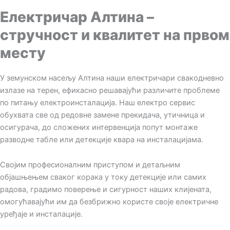
Електричар Алтина –
стручност и квалитет на првом
месту
У земунском насељу Алтина наши електричари свакодневно
излазе на терен, ефикасно решавајући различите проблеме
по питању електроинсталација. Наш електро сервис
обухвата све од редовне замене прекидача, утичница и
осигурача, до сложених интервенција попут монтаже
разводне табле или детекције квара на инсталацијама.
Својим професионалним приступом и детаљним
објашњењем сваког корака у току детекције или самих
радова, градимо поверење и сигурност наших клијената,
омогућавајући им да безбрижно користе своје електричне
уређаје и инсталације.