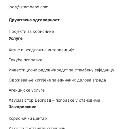
jpgs@stambeno.com
Друштвена одговорност
Пројекти за кориснике
Услуге
Хитне и неодложне интервенције
Текуће поправке
Инвестициони радови/кредит за стамбену заједницу
Одржавање хигијене заједничких делова зграда
Агенцијске услуге
Хаусмајстор Београд – поправке у становима
За кориснике
Кориснички центар
Како да постанете корисник