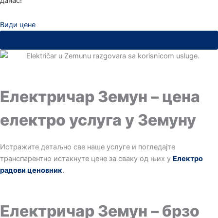
данас!
Види цене
11011
Електричар Земун – цена
електро услуга у Земуну
Истражите детаљно све наше услуге и погледајте
транспарентно истакнуте цене за сваку од њих у
Електро
радови ценовник
.
Електричар Земун – брзо