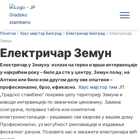
Пређи
на
садржај
ЈП Градск
Почетна
>
Хаус мајстор Београд
>
Електричар Београд
>
Електричар
Земун
Електричар Земун
Електричар у Земуну излази на терен
и врши интервенције
у најкраћем року – било да сте у центру, Земун пољу, на
Алтини или било
ком другом делу ове општине –
професионално, брзо, ефикасно.
Хаус мајстор тим
ЈП
„Градско стамбено“ покрива целу територију Земуна и
изводи интервенције по званичном ценовнику. Замена
осигурача, поправка табле или комплетне
електроинсталације – решавамо све кварове у вашем дому.
Професионално, уз могућност рекламације и издавање
фискалног рачуна. Позовите нас и закажите електричара већ