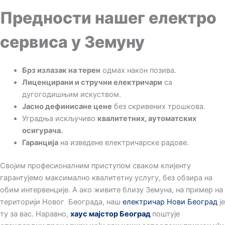
Предности нашег електро
сервиса у Земуну
Брз излазак на терен
одмах након позива.
Лиценцирани и стручни електричари
са
дугогодишњим искуством.
Јасно дефинисане цене
без скривених трошкова.
Уградња искључиво
квалитетних, аутоматских
осигурача.
Гаранција
на изведене електричарске радове.
Својим професионалним приступом сваком клијенту
гарантујемо максимално квалитетну услугу, без обзира на
обим интервенције. А ако живите близу Земуна, на пример на
територији Новог Београда, наш
електричар Нови Београд
је
ту за вас. Наравно,
хаус мајстор Београд
поштује