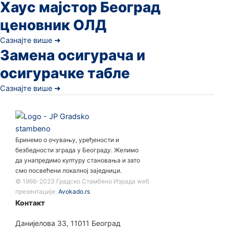
Хаус мајстор Београд
ценовник ОЛД
Сазнајте више ➜
Замена осигурача и
осигурачке табле
Сазнајте више ➜
Бринемо о очувању, уређености и
безбедности зграда у Београду. Желимо
да унапредимо културу становања и зато
смо посвећени локалној заједници.
©️ 1966-2023 Градско Стамбено Израда wеб
презентације:
Avokado.rs
Контакт
Данијелова 33, 11011 Београд