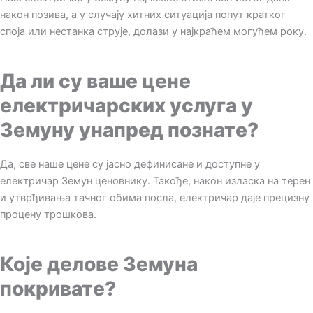
након позива, а у случају хитних ситуација попут кратког
споја или нестанка струје, долази у најкраћем могућем року.
Да ли су ваше цене
електричарских услуга у
Земуну унапред познате?
Да, све наше цене су јасно дефинисане и доступне у
електричар Земун ценовнику. Такође, након изласка на терен
и утврђивања тачног обима посла, електричар даје прецизну
процену трошкова.
Које делове Земуна
покривате?