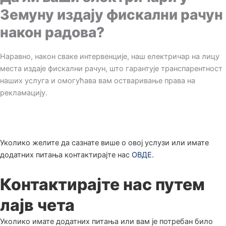
Земуну издају фискални рачун
након радова?
Наравно, након сваке интервенције, наш електричар на лицу
места издаје фискални рачун, што гарантује транспарентност
наших услуга и омогућава вам остваривање права на
рекламацију.
Уколико желите да сазнате више о овој услузи или имате
додатних питања контактирајте нас
ОВДЕ.
Контактирајте нас путем
лајв чета
Уколико имате додатних питања или вам је потребан било