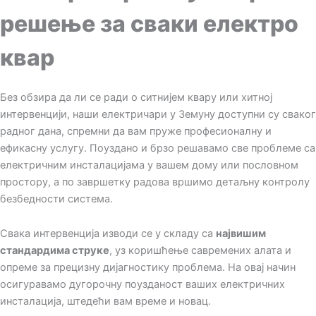
решење за сваки електро
квар
Без обзира да ли се ради о ситнијем квару или хитној
интервенцији, наши електричари у Земуну доступни су сваког
радног дана, спремни да вам пруже професионалну и
ефикасну услугу. Поуздано и брзо решавамо све проблеме са
електричним инсталацијама у вашем дому или пословном
простору, а по завршетку радова вршимо детаљну контролу
безбедности система.
Свака интервенција изводи се у складу са
највишим
стандардима струке
, уз коришћење савремених алата и
опреме за прецизну дијагностику проблема. На овај начин
осигуравамо дугорочну поузданост ваших електричних
инсталација, штедећи вам време и новац.