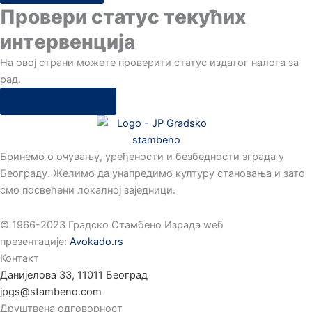
Провери статус текућих
интервенција
Hа овој страни можете проверити статус издатог налога за
рад.
Провери статус
Бринемо о очувању, уређености и безбедности зграда у
Београду. Желимо да унапредимо културу становања и зато
смо посвећени локалној заједници.
©️ 1966-2023 Градско Стамбено Израда wеб
презентације:
Avokado.rs
Контакт
Данијелова 33, 11011 Београд
jpgs@stambeno.com
Друштвена одговорност