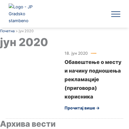
Пређи
на
садржај
ЈП Градск
Почетна
>
јун 2020
јун 2020
18. јун 2020
Обавештење о месту
и начину подношења
рекламације
(приговора)
корисника
Прочитај више →
Архива вести