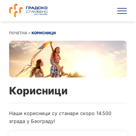
Пређи
на
садржај
ПОЧЕТНА
>
КОРИСНИЦИ
Корисници
Наши корисници су станари скоро 14.500
зграда у Београду!