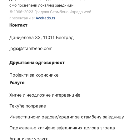
смо посвећени локалној заједници.
©️ 1966-2023 Градско Стамбено Израда wеб
презентације:
Avokado.rs
Контакт
Данијелова 33, 11011 Београд
jpgs@stambeno.com
Друштвена одговорност
Пројекти за кориснике
Услуге
Хитне и неодложне интервенције
Текуће поправке
Инвестициони радови/кредит за стамбену заједницу
Одржавање хигијене заједничких делова зграда
Агенцијске услуге