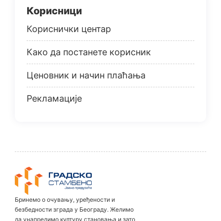
Корисници
Кориснички центар
Како да постанете корисник
Ценовник и начин плаћања
Рекламације
Бринемо о очувању, уређености и
безбедности зграда у Београду. Желимо
да унапредимо културу становања и зато