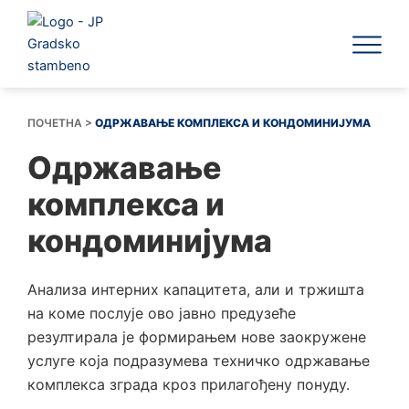
Пређи
на
садржај
ЈП Градск
ПОЧЕТНА
>
ОДРЖАВАЊЕ КОМПЛЕКСА И КОНДОМИНИЈУМА
Одржавање
комплекса и
кондоминијума
Анализа интерних капацитета, али и тржишта
на коме послује ово јавно предузеће
резултирала је формирањем нове заокружене
услуге која подразумева техничко одржавање
комплекса зграда кроз прилагођену понуду.