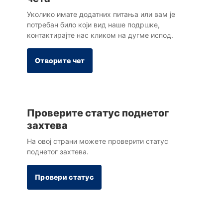
Уколико имате додатних питања или вам је
потребан било који вид наше подршке,
контактирајте нас кликом на дугме испод.
Отворите чет
Проверите статус поднетог
захтева
Hа овој страни можете проверити статус
поднетог захтева.
Провери статус