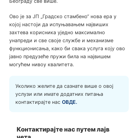
Београду све више.
Ово је за ЈП „Градско стамбено“ нова ера у
којој настоји да испуњавањем највиших
захтева корисника уједно максимално
унапреди и све своје службе и механизме
функционисања, како би свака услуга коју ово
јавно предузеће пружи била на највишем
могућем нивоу квалитета.
Уколико желите да сазнате више о овој
услузи или имате додатних питања
контактирајте нас
ОВДЕ.
Контактирајте нас путем лајв
чета