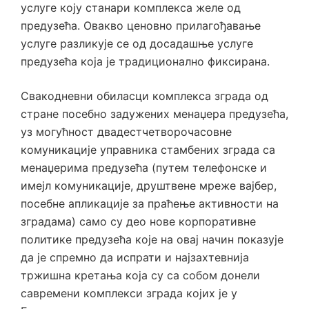
услуге коју станари комплекса желе од
предузећа. Овакво ценовно прилагођавање
услуге разликује се од досадашње услуге
предузећа која је традиционално фиксирана.
Свакодневни обиласци комплекса зграда од
стране посебно задужених менаџера предузећа,
уз могућност двадестчетворочасовне
комуникације управника стамбених зграда са
менаџерима предузећа (путем телефонске и
имејл комуникације, друштвене мреже вајбер,
посебне апликације за праћење активности на
зградама) само су део нове корпоративне
политике предузећа које на овај начин показује
да је спремно да испрати и најзахтевнија
тржишна кретања која су са собом донели
савремени комплекси зграда којих је у