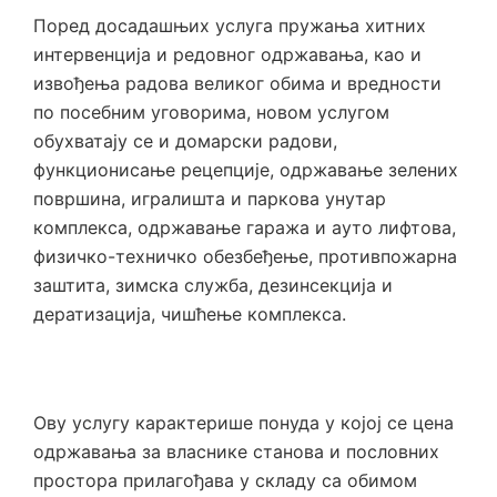
Поред досадашњих услуга пружања хитних
интервенција и редовног одржавања, као и
извођења радова великог обима и вредности
по посебним уговорима, новом услугом
обухватају се и домарски радови,
функционисање рецепције, одржавање зелених
површина, игралишта и паркова унутар
комплекса, одржавање гаража и ауто лифтова,
физичко-техничко обезбеђење, противпожарна
заштита, зимска служба, дезинсекција и
дератизација, чишћење комплекса.
Ову услугу карактерише понуда у којој се цена
одржавања за власнике станова и пословних
простора прилагођава у складу са обимом