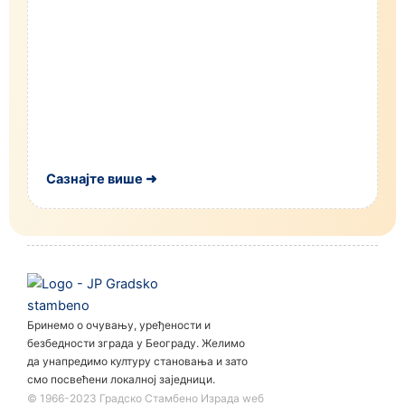
Сазнајте више ➜
Бринемо о очувању, уређености и
безбедности зграда у Београду. Желимо
да унапредимо културу становања и зато
смо посвећени локалној заједници.
©️ 1966-2023 Градско Стамбено Израда wеб