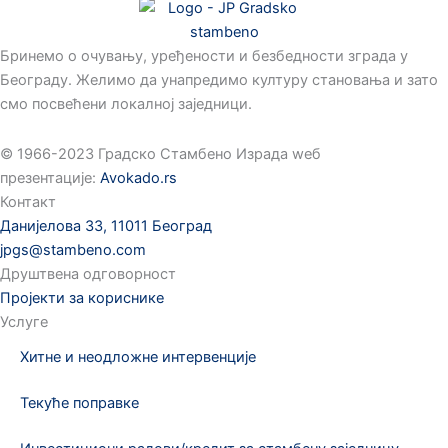
Бринемо о очувању, уређености и безбедности зграда у
Београду. Желимо да унапредимо културу становања и зато
смо посвећени локалној заједници.
©️ 1966-2023 Градско Стамбено Израда wеб
презентације:
Avokado.rs
Контакт
Данијелова 33, 11011 Београд
jpgs@stambeno.com
Друштвена одговорност
Пројекти за кориснике
Услуге
Хитне и неодложне интервенције
Текуће поправке