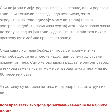
Сви лифтови имају редован месечни сервис, али и редован
годишњи технички преглед, када независно, за то
акредитовано тело одлучује може ли то лифтовско
постројење добити позитиван сертификат који заправо значи
дозволу за рад на још годину дана, нешто налик техничком
прегледу аутомобила пре регистрације.
Онда када лифт није безбедан, мора се искључити из
употребе док се не отклоне недостаци уочени од стране
поменутог тела. Само уз ово јавно предузеће ремонт старих
и њихова замена новим може се извршити уз отплату на до
60 месечних рата.
У наставку су корисна питања и одговори наших стручних
лица:
Кога прво звати ако дође до заглављивања? Ко ће најбрже
доћи?