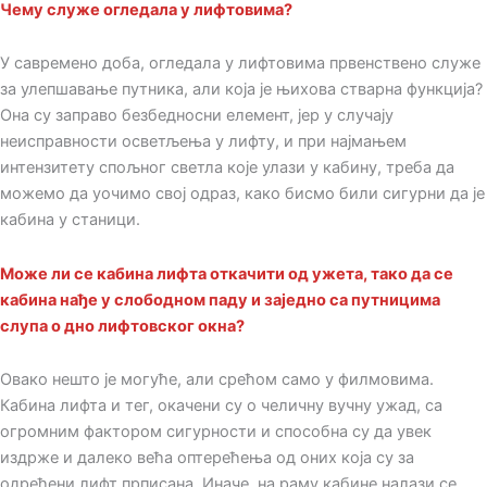
Чему служе огледала у лифтовима?
У савремено доба, огледала у лифтовима првенствено служе
за улепшавање путника, али која је њихова стварна функција?
Она су заправо безбедносни елемент, јер у случају
неисправности осветљења у лифту, и при најмањем
интензитету спољног светла које улази у кабину, треба да
можемо да уочимо свој одраз, како бисмо били сигурни да је
кабина у станици.
Може ли се кабина лифта откачити од ужета, тако да се
кабина нађе у слободном паду и заједно са путницима
слупа о дно лифтовског окна?
Овако нешто је могуће, али срећом само у филмовима.
Кабина лифта и тег, окачени су о челичну вучну ужад, са
огромним фактором сигурности и способна су да увек
издрже и далеко већа оптерећења од оних која су за
одређени лифт прписана. Иначе, на раму кабине налази се