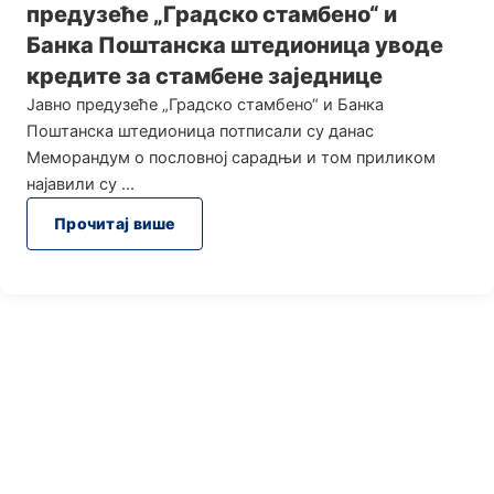
предузеће „Градско стамбено“ и
Банка Поштанска штедионица уводе
кредите за стамбене заједнице
Јавно предузеће „Градско стамбено“ и Банка
Поштанска штедионица потписали су данас
Меморандум о пословној сарадњи и том приликом
најавили су
Прочитај више