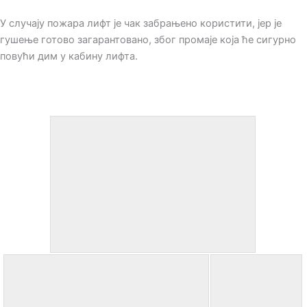
У случају пожара лифт је чак забрањено користити, јер је
гушење готово загарантовано, због промаје која ће сигурно
повући дим у кабину лифта.