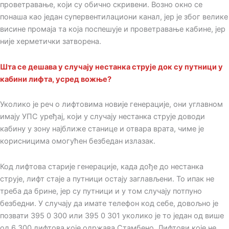
проветравање, који су обично скривени. Возно окно се
понаша као један супервентилациони канал, јер је због велике
висине промаја та која поспешује и проветравање кабине, јер
није херметички затворена.
Шта се дешава у случају нестанка струје док су путници у
кабини лифта, усред вожње?
Уколико је реч о лифтовима новије генерације, они углавном
имају УПС уређај, који у случају нестанка струје доводи
кабину у зону најближе станице и отвара врата, чиме је
корисницима омогућен безбедан излазак.
Код лифтова старије генерације, када дође до нестанка
струје, лифт стаје а путници остају заглављени. То ипак не
треба да брине, јер су путници и у том случају потпуно
безбедни. У случају да имате телефон код себе, довољно је
позвати 395 0 300 или 395 0 301 уколико је то један од више
од 6 300 лифтова које одржава Стамбено. Лифтови које не