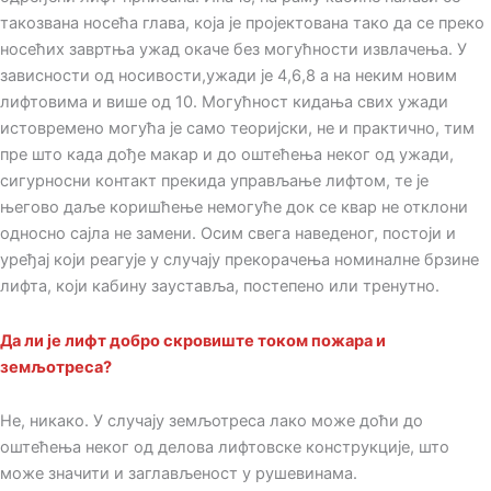
такозвана носећа глава, која је пројектована тако да се преко
носећих завртња ужад окаче без могућности извлачења. У
зависности од носивости,ужади је 4,6,8 а на неким новим
лифтовима и више од 10. Могућност кидања свих ужади
истовремено могућа је само теоријски, не и практично, тим
пре што када дође макар и до оштећења неког од ужади,
сигурносни контакт прекида управљање лифтом, те је
његово даље коришћење немогуће док се квар не отклони
односно сајла не замени. Осим свега наведеног, постоји и
уређај који реагује у случају прекорачења номиналне брзине
лифта, који кабину зауставља, постепено или тренутно.
Да ли је лифт добро скровиште током пожара и
земљотреса?
Не, никако. У случају земљотреса лако може доћи до
оштећења неког од делова лифтовске конструкције, што
може значити и заглављеност у рушевинама.