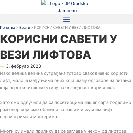
Пређи
на
садржај
Почетна
>
Вести
>
КОРИСНИ САВЕТИ У ВЕЗИ ЛИФТОВА
КОРИСНИ САВЕТИ У
ВЕЗИ ЛИФТОВА
3. фебруар 2023
Иако велика већина суграђана готово свакодневно користи
лифт, мало је међу њима оних који имају одговоре на питања
која неретко итекако утичу на безбедност корисника.
Зато смо одлучили да са посетиоцима нашег сајта поделимо
разговор који смо обавили са нашим искусним лифт
сервисерима и монтерима.
Многи су имали прилику да се заглаве у неком од лифтова,