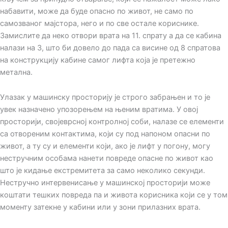
набавити, може да буде опасно по живот, не само по
самозваног мајстора, него и по све остале кориснике.
Замислите да неко отвори врата на 11. спрату а да се кабина
налази на 3, што би довело до пада са висине од 8 спратова
на конструкцију кабине самог лифта која је претежно
метална.
Улазак у машинску просторију је строго забрањен и то је
увек назначено упозорењем на њеним вратима. У овој
просторији, својеврсној контролној соби, налазе се елементи
са отвореним контактима, који су под напоном опасни по
живот, а ту су и елементи који, ако је лифт у погону, могу
нестручним особама нанети повреде опасне по живот као
што је кидање екстремитета за само неколико секунди.
Нестручно интервенисање у машинској просторији може
коштати тешких повреда па и живота корисника који се у том
моменту затекне у кабини или у зони прилазних врата.