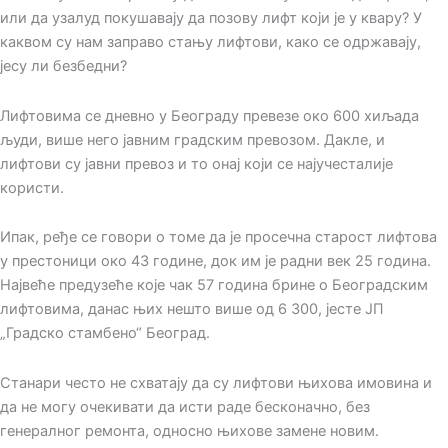
или да узалуд покушавају да позову лифт који је у квару? У
каквом су нам заправо стању лифтови, како се одржавају,
јесу ли безбедни?
Лифтовима се дневно у Београду превезе око 600 хиљада
људи, више него јавним градским превозом. Дакле, и
лифтови су јавни превоз и то онај који се најучесталије
користи.
Ипак, ређе се говори о томе да је просечна старост лифтова
у престоници око 43 године, док им је радни век 25 година.
Највеће предузеће које чак 57 година брине о Београдским
лифтовима, данас њих нешто више од 6 300, јесте ЈП
„Градско стамбено“ Београд.
Станари често не схватају да су лифтови њихова имовина и
да не могу очекивати да исти раде бесконачно, без
генералног ремонта, односно њихове замене новим.