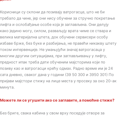
Корисници су склони да позивају ватрогасце, што не би
требало да чине, јер они нису обучени за стручно покретање
лифта и ослобађање особе која је заглављена. Они делују
како једино могу, силом, разваљују врата чиме се ствара и
велика материјална штета, док обучени сервисери особу
избаве брже, без буке и разбијања, не правећи никакву штету
током интервенције. Не умањујући значај ватрогасаца у
многим другим ситуацијама, при заглављивању у лифту,
предност ипак треба дати обученим мајсторима који по
позиву као и ватрогасци крећу одмах. Радно време им је 24
сата дневно, сваког дана у години (39 50 300 и 3950 301) По
пријави мајстори стижу на лице места у просеку за око 20-ак
минута.
Можете ли се угушити ако се заглавите, а помоћне стижe?
Без бриге, свака кабина у свом врху поседује отворе за