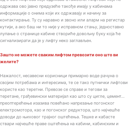
одржава ово јавно предузеће такође имају у кабинама
информације о онима који их одржавају и начину за
контактирање. Ту су наравно и звоно или аларм на регистар
кутији, а ако баш ни то није у исправном стању, једноставно
лупање о странице кабине створиће довољну буку која ће
сигнализирати да је у лифту неко заглављен.
Зашто не можете сваким лифтом превозити оно што ви
желите?
Нажалост, несавесни корисници примарно воде рачуна о
својим потребама и интересима, те се тако путнички лифтови
користе као теретни. Превозе се справе и тегови за
теретане, грађевински материјал као што су цигле, цемент…
преоптерећење изазива повећано напрезање погонског
електромотора, као и погонског редуктора, што најчешће
доводи до њиховог трајног оштећења. Тешке и кабасте
ствари најчешће праве оштећења на кабини, кабинским и