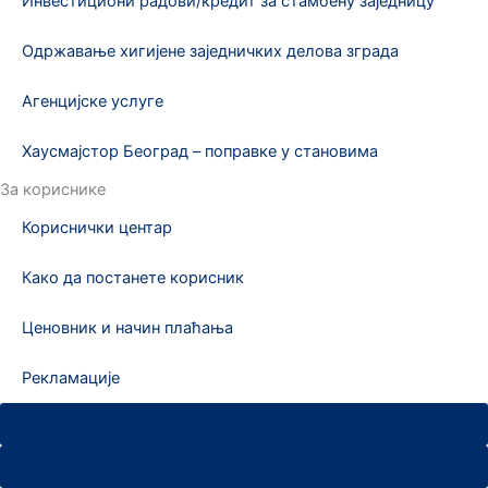
Инвестициони радови/кредит за стамбену заједницу
Одржавање хигијене заједничких делова зграда
Агенцијске услуге
Хаусмајстор Београд – поправке у становима
За кориснике
Кориснички центар
Како да постанете корисник
Ценовник и начин плаћања
Рекламације
ПОСТАНИТЕ КОРИСНИК
УПРАВНИК ЗГРАДЕ