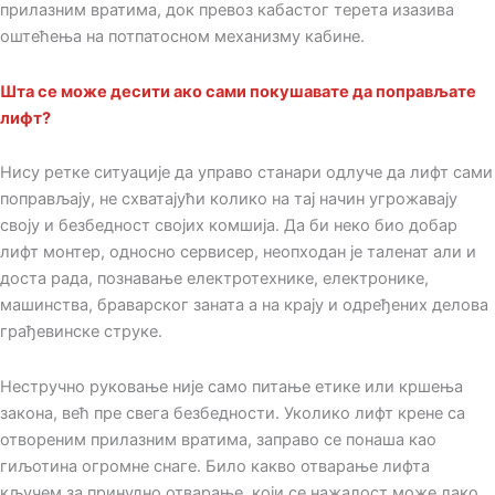
прилазним вратима, док превоз кабастог терета изазива
оштећења на потпатосном механизму кабине.
Шта се може десити ако сами покушавате да поправљате
лифт?
Нису ретке ситуације да управо станари одлуче да лифт сами
поправљају, не схватајући колико на тај начин угрожавају
своју и безбедност својих комшија. Да би неко био добар
лифт монтер, односно сервисер, неопходан је таленат али и
доста рада, познавање електротехнике, електронике,
машинства, браварског заната а на крају и одређених делова
грађевинске струке.
Нестручно руковање није само питање етике или кршења
закона, већ пре свега безбедности. Уколико лифт крене са
отвореним прилазним вратима, заправо се понаша као
гиљотина огромне снаге. Било какво отварање лифта
кључем за принудно отварање, који се нажалост може лако