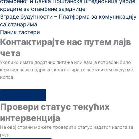
стамбено“ и Банка Поштанска штедионица уводе
кредите за стамбене заједнице
Зграде будућности – Платформа за комуникацију
са станарима
Паник тастери
Контактирајте нас путем лајв
чета
Уколико имате додатних питања или вам је потребан било
који вид наше подршке, контактирајте нас кликом на дугме
испод.
Отворите чет
Провери статус текућих
интервенција
Hа овој страни можете проверити статус издатог налога за
рад.