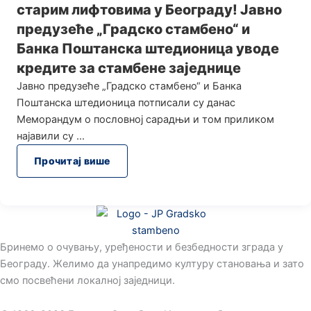
старим лифтовима у Београду! Јавно
предузеће „Градско стамбено“ и
Банка Поштанска штедионица уводе
кредите за стамбене заједнице
Јавно предузеће „Градско стамбено“ и Банка
Поштанска штедионица потписали су данас
Меморандум о пословној сарадњи и том приликом
најавили су
Прочитај више
Бринемо о очувању, уређености и безбедности зграда у
Београду. Желимо да унапредимо културу становања и зато
смо посвећени локалној заједници.