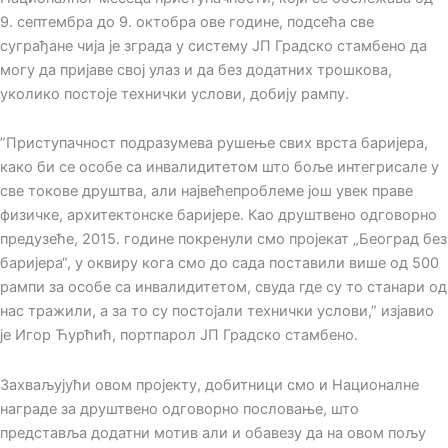
9. септембра до 9. октобра ове године, подсећа све
суграђане чија је зграда у систему ЈП Градско стамбено да
могу да пријаве свој улаз и да без додатних трошкова,
уколико постоје технички услови, добију рампу.
”Приступачност подразумева рушење свих врста баријера,
како би се особе са инвалидитетом што боље интегрисале у
све токове друштва, али највећепроблеме још увек праве
физичке, архитектонске баријере. Као друштвено одговорно
предузеће, 2015. године покренули смо пројекат „Београд без
баријера“, у оквиру кога смо до сада поставили више од 500
рампи за особе са инвалидитетом, свуда где су то станари од
нас тражили, а за то су постојали технички услови,” изјавио
је Игор Ћурћић, портпарол ЈП Градско стамбено.
Захваљујући овом пројекту, добитници смо и Националне
награде за друштвено одговорно пословање, што
представља додатни мотив али и обавезу да на овом пољу