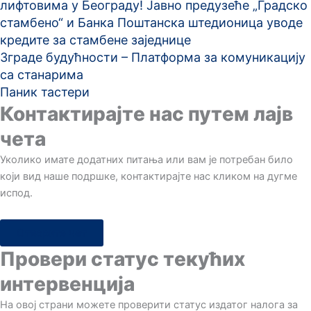
лифтовима у Београду! Јавно предузеће „Градско
стамбено“ и Банка Поштанска штедионица уводе
кредите за стамбене заједнице
Зграде будућности – Платформа за комуникацију
са станарима
Паник тастери
Контактирајте нас путем лајв
чета
Уколико имате додатних питања или вам је потребан било
који вид наше подршке, контактирајте нас кликом на дугме
испод.
Отворите чет
Провери статус текућих
интервенција
Hа овој страни можете проверити статус издатог налога за