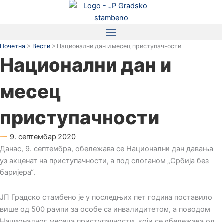
Пређи
на
садржај
Почетна
>
Вести
>
Национални дан и месец приступачности
Национални дан и
месец
приступачности
9. септембар 2020
Данас, 9. септембра, обележава се Национални дан давања
уз акценат на приступачности, а под слоганом „Србија без
баријера“.
ЈП Градско стамбено је у последњих пет година поставило
више од 500 рампи за особе са инвалидитетом, а поводом
Националног месеца приступачности, који се обележава од