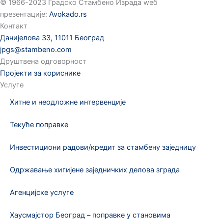
©️ 1966-2023 Градско Стамбено Израда wеб
презентације:
Avokado.rs
Контакт
Данијелова 33, 11011 Београд
jpgs@stambeno.com
Друштвена одговорност
Пројекти за кориснике
Услуге
Хитне и неодложне интервенције
Текуће поправке
Инвестициони радови/кредит за стамбену заједницу
Одржавање хигијене заједничких делова зграда
Агенцијске услуге
Хаусмајстор Београд – поправке у становима