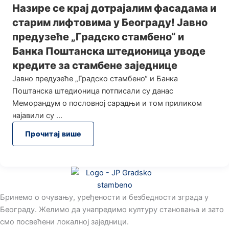
Назире се крај дотрајалим фасадама и
старим лифтовима у Београду! Јавно
предузеће „Градско стамбено“ и
Банка Поштанска штедионица уводе
кредите за стамбене заједнице
Јавно предузеће „Градско стамбено“ и Банка
Поштанска штедионица потписали су данас
Меморандум о пословној сарадњи и том приликом
најавили су
Прочитај више
Бринемо о очувању, уређености и безбедности зграда у
Београду. Желимо да унапредимо културу становања и зато
смо посвећени локалној заједници.