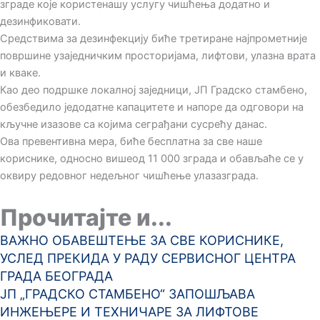
зграде које користенашу услугу чишћења додатно и
дезинфиковати.
Средствима за дезинфекцију биће третиране најпрометније
површине узаједничким просторијама, лифтови, улазна врата
и кваке.
Као део подршке локалној заједници, ЈП Градско стамбено,
обезбедило једодатне капацитете и напоре да одговори на
кључне изазове са којима сеграђани сусрећу данас.
Ова превентивна мера, биће бесплатна за све наше
кориснике, односно вишеод 11 000 зграда и обављаће се у
оквиру редовног недељног чишћење улазазграда.
Прочитајте и...
ВАЖНО ОБАВЕШТЕЊЕ ЗА СВЕ КОРИСНИКЕ,
УСЛЕД ПРЕКИДА У РАДУ СЕРВИСНОГ ЦЕНТРА
ГРАДА БЕОГРАДА
ЈП „ГРАДСКО СТАМБЕНО“ ЗАПОШЉАВА
ИНЖЕЊЕРЕ И ТЕХНИЧАРЕ ЗА ЛИФТОВЕ