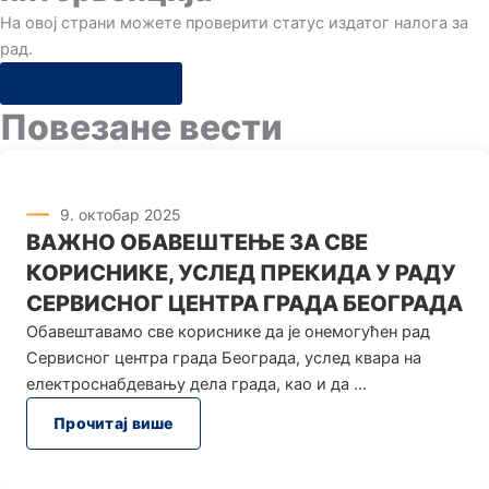
Hа овој страни можете проверити статус издатог налога за
рад.
Провери статус
Повезане вести
9. октобар 2025
ВАЖНО ОБАВЕШТЕЊЕ ЗА СВЕ
КОРИСНИКЕ, УСЛЕД ПРЕКИДА У РАДУ
СЕРВИСНОГ ЦЕНТРА ГРАДА БЕОГРАДА
Oбавештавамо све кориснике да је онемогућен рад
Сервисног центра града Београда, услед квара на
електроснабдевању дела града, као и да
Прочитај више