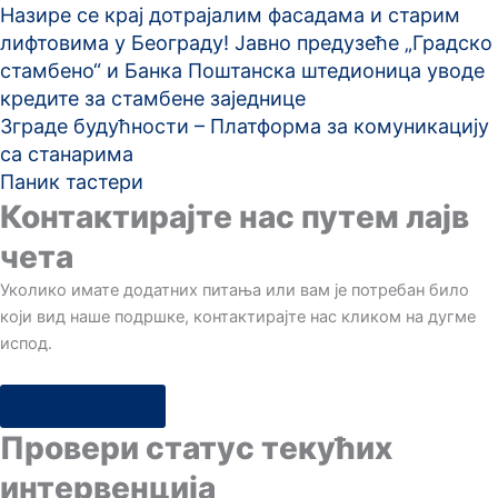
Назире се крај дотрајалим фасадама и старим
лифтовима у Београду! Јавно предузеће „Градско
стамбено“ и Банка Поштанска штедионица уводе
кредите за стамбене заједнице
Зграде будућности – Платформа за комуникацију
са станарима
Паник тастери
Контактирајте нас путем лајв
чета
Уколико имате додатних питања или вам је потребан било
који вид наше подршке, контактирајте нас кликом на дугме
испод.
Отворите чет
Провери статус текућих
интервенција