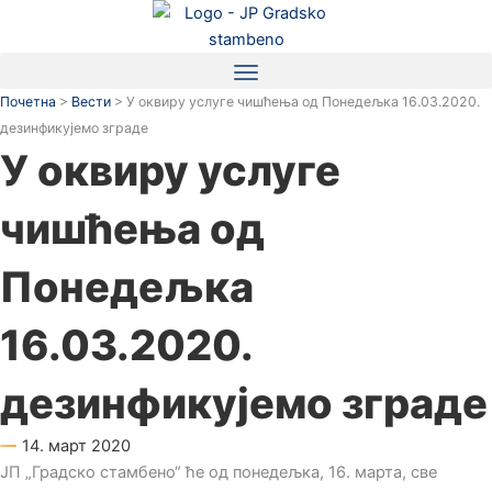
Пређи
на
садржај
Почетна
>
Вести
>
У оквиру услуге чишћења од Понедељка 16.03.2020.
дезинфикујемо зграде
У оквиру услуге
чишћења од
Понедељка
16.03.2020.
дезинфикујемо зграде
14. март 2020
ЈП „Градско стамбено“ ће од понедељка, 16. марта, све